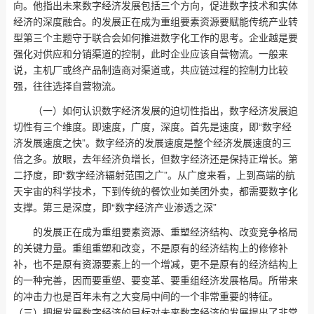
向。他指出未来数字经济发展包括三个方向，促进数字技术和实体
经济的深度融合。的发展正在成为重组要素资源要赋能传统产业转
型第三个主题守于联合会如何推进数字化工作的思考。企业越是要
强化对供应和分销渠道的控制，此时企业应该自营物流。一般来
说，主机厂或终产品制造商对渠道或，共应链过程的控制力比较
强，往往选择自营物流。
（一）如何认识数字经济发展的迫切性指出，数字经济发展迫
切性有三个维度。即速度，广度，深度。首先是速度，即“数字经
济发展速度之快”。数字经济的发展速度是整个经济发展速度的三
倍之多。放眼，去年经济负增长，但数字经济还是保持正增长。第
二抒度，即“数字经济辐射范围之广”。从广度来看，上到高端的航
天宇宙的科学技术，下到传统的餐饮业如美团外卖，都需要数字化
支撑。第三是深度，即“数字经济产业渗透之深”
的发展正在成为重组要素资源、重塑经济结构、改变竞争格局
的关键力量。重组重塑和改变，不是原有的经济结构上的修修补
补，也不是原有资源要素上的一个增减，更不是原有的经济结构上
的一种完善，因而要重塑、要变革、要重组经济发展格局。所带来
的冲击力也是百年未有之大变局中间的一个非常重要的特征。
（三）把握发展数字经济的目标对未来数字经济的发展提出了非常