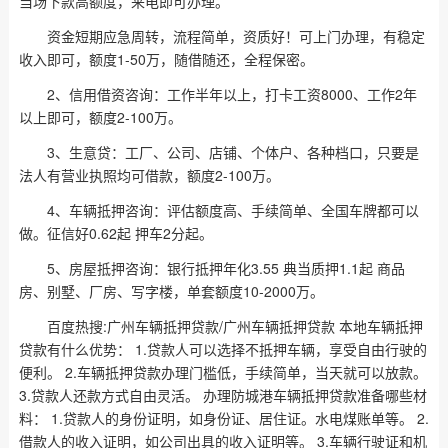
当场下款高额度，来电即可办理。
资金短期应急周转，流程简单，资质好！可上门办理，有稳定
收入即可，额度1-50万，随借随还，全程保密。
2、信用借资咨询：工作半年以上，打卡工资8000、工作2年
以上即可，额度2-100万。
3、生意贷：工厂、公司、店铺、个体户、各种档口，只要是
法人有营业执照均可借款，额度2-100万。
4、车辆抵押咨询：评估额度高、手续简单、全国车牌都可以
做。征信好0.62起 押车2分起。
5、房屋抵押咨询：银行抵押年化3.55 典当质押1.1起 商品
房、别墅、厂房、写字楼，单套额度10-2000万。
百度热搜:广州车辆抵押贷款/广州车辆抵押贷款 本地车辆抵押
贷款有什么优势： 1.贷款人可以选择不抵押车辆，享受自由行驶的
便利。 2.车辆抵押贷款办理门槛低，手续简单，当天就可以放款。
3.贷款人还款方式自由灵活。 办理防城港车辆抵押贷款准备哪些材
料： 1.贷款人的身份证明，如身份证、居住证。水电煤账单等。 2.
借款人的收入证明，如公司出具的收入证明等。 3.车辆行驶证和机