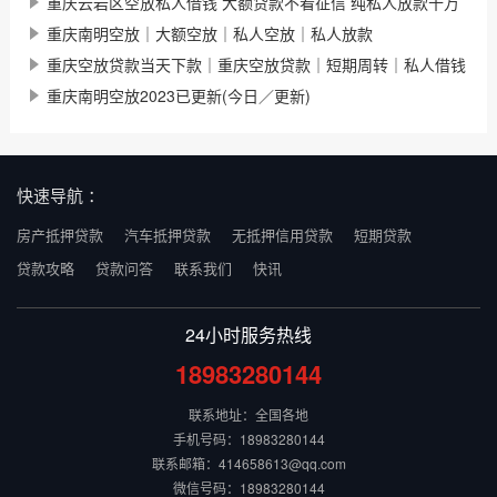
重庆云岩区空放私人借钱 大额贷款不看征信 纯私人放款十万
重庆南明空放｜大额空放｜私人空放｜私人放款
重庆空放贷款当天下款｜重庆空放贷款｜短期周转｜私人借钱
重庆南明空放2023已更新(今日／更新)
快速导航 ：
房产抵押贷款
汽车抵押贷款
无抵押信用贷款
短期贷款
贷款攻略
贷款问答
联系我们
快讯
24小时服务热线
18983280144
联系地址：全国各地
手机号码：18983280144
联系邮箱：414658613@qq.com
微信号码：18983280144