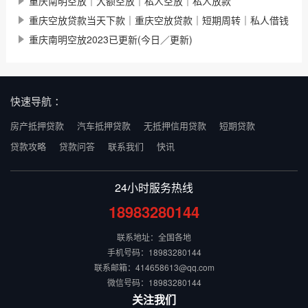
重庆南明空放｜大额空放｜私人空放｜私人放款
重庆空放贷款当天下款｜重庆空放贷款｜短期周转｜私人借钱
重庆南明空放2023已更新(今日／更新)
快速导航 ：
房产抵押贷款
汽车抵押贷款
无抵押信用贷款
短期贷款
贷款攻略
贷款问答
联系我们
快讯
24小时服务热线
18983280144
联系地址：全国各地
手机号码：18983280144
联系邮箱：414658613@qq.com
微信号码：18983280144
关注我们