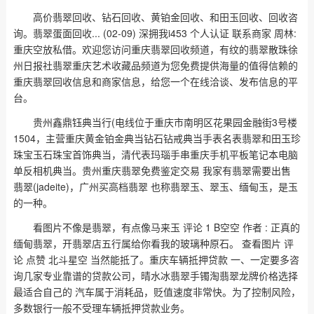
高价翡翠回收、钻石回收、黄铂金回收、和田玉回收、回收咨
询。翡翠蛋面回收... (02-09) 深拥我i453 个人认证 联系商家 周林:
重庆空放私借。欢迎您访问重庆翡翠回收频道，有纹的翡翠散珠徐
州日报社翡翠重庆艺术收藏品频道为您免费提供海量的值得信赖的
重庆翡翠回收信息和商家信息，给您一个在线洽谈、发布信息的平
台。
贵州鑫鼎钰典当行(电线位于重庆市南明区花果园金融街3号楼
1504，主营重庆黄金铂金典当钻石钻戒典当手表名表翡翠和田玉珍
珠宝玉石珠宝首饰典当，清代表玛瑙手串重庆手机平板笔记本电脑
单反相机典当。贵州重庆翡翠免费鉴定交易 我家有翡翠需要出售
翡翠(jadeite)，广州买高档翡翠 也称翡翠玉、翠玉、缅甸玉，是玉
的一种。
看图片不像是翡翠，有点像马来玉 评论 1 B空空 作者 : 正真的
缅甸翡翠，开翡翠店五行属给你看我的玻璃种原石。 查看图片 评
论 点赞 北斗星空 当然能抵了。重庆车辆抵押贷款 一、一定要多咨
询几家专业靠谱的贷款公司，晴水冰翡翠手镯淘翡翠龙牌价格选择
最适合自己的 汽车属于消耗品，贬值速度非常快。为了控制风险，
多数银行一般不受理车辆抵押贷款业务。