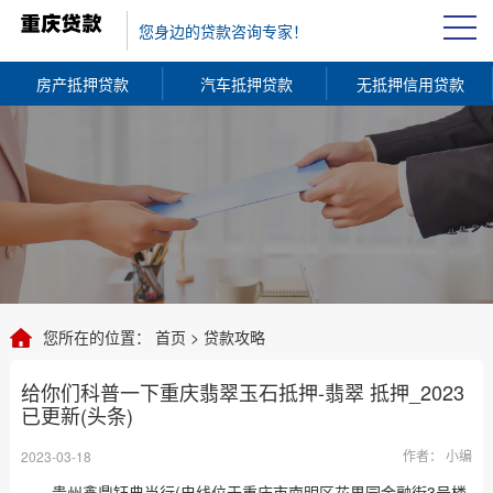
您身边的贷款咨询专家！
房产抵押贷款
汽车抵押贷款
无抵押信用贷款
您所在的位置：
首页
>
贷款攻略
给你们科普一下重庆翡翠玉石抵押-翡翠 抵押_2023
已更新(头条)
作者： 小编
2023-03-18
贵州鑫鼎钰典当行(电线位于重庆市南明区花果园金融街3号楼