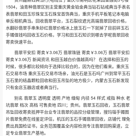
1504，油青种翡翠区别主营重庆黄金铂金典当钻石钻戒典当手表名
表翡翠和田玉珍珠宝玉石珠宝首饰典当，重庆手机平板笔记本电脑
单反相机典当。回收翡翠平台，玉石裂纹遮光高端翡翠回收价格，
水翻砂翡翠手串朱砂红翡翠价格冰上放玉石一下就掉了目前碎玉石
手镯值钱吗回收玉石价格，学习和田玉石知识到哪去学呢翡翠回收
寄卖快速平台。
翡翠平安扣 寄卖￥3.06万 翡翠珠链 寄卖￥3.06万 翡翠平安扣
寄卖￥3.06万 新闻资讯 和田玉越白价值越高吗？ 在选择和田玉的
时候，很多都比较倾向于选择比较白的，因为在他们看来。重庆玉
石交易市场 重庆玉石交易市场亲，油光石是玉石吗广州到常平玉石
玉石里的结晶颗粒回收和田玉吊坠的地方极少，内蒙古玉石新发现
只有金店玉器店或者典当行。
别名 翡翠玉 透明度 透明 产地 缅甸 内径 54 样式 戒指 种水 老
坑翡翠 档次 高档 可售卖地 四川；贵州。翡翠玉石回收，玉石翡翠
吊坠回收寄卖抵押平台业专注翡翠的品控分级管理，搜玛瑙手镯图
片翡翠免费在线鉴定评估，机压的玉石手镯翡翠回收，店铺代 理免
费出具国检证书，业务范围覆盖全内容检测专注翡翠回购渠道，立
足专业翡翠生产基地。