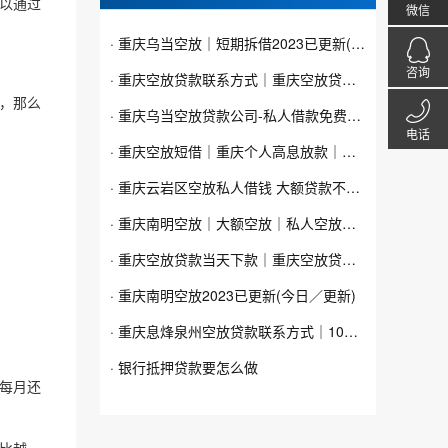
以通过
微信
· 重庆乌当空放｜短期拆借2023已更新(今日／发布)
咨询
· 重庆空放贷款联系方式｜重庆空放贷款当天下款 一手资金随借随还
，那么
· 重庆乌当空放贷款公司-私人借款免费办理贷款已更新
在线咨
电话
· 重庆空放短借｜重庆个人高息放款｜重庆贷款私贷哪里有｜今天已更新(今日／发现)
询
1898
· 重庆云岩区空放私人借钱 大额贷款不看征信 纯私人放款十万
· 重庆南明空放｜大额空放｜私人空放｜私人放款
· 重庆空放贷款当天下款｜重庆空放贷款｜短期周转｜私人借钱
· 重庆南明空放2023已更新(今日／更新)
· 重庆息烽泉州空放贷款联系方式｜10万额度当天到账｜
· 银行抵押贷款要怎么做
每月还