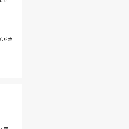
比越
应的减
重庆私人短期借款：2021年房贷新政策是什么？这三个方面每个购房人都要知道