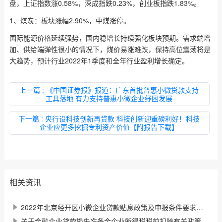
盘，上证指数涨0.58%，深成指跌0.23%，创业板指跌1.83%。
1、煤炭：板块涨幅2.90%，中煤涨停。
国际能源价格延续强势，国内稳增长持续强化板块预期。需求端增
加、供给端弹性很小的情况下，煤价易涨难跌，保持高位震荡将是
大趋势，预计行业2022年1季度和全年行业盈利增长确定。
上一篇
: 《中国证券报》报道：广东首批普惠小微贷款支持
工具落地 有力支持普惠小微企业纾困发展
下一篇
: 央行设科技创新再贷款 科技创新迎重磅利好！科技
企业应更多挖掘专利资产价值【附报告下载】
相关资讯
2022年北京经开区小微企业贷款贴息政策及申报条件要求，补贴25万
关于金融企业贷款损失准备金企业所得税税前扣除有关政策的通知