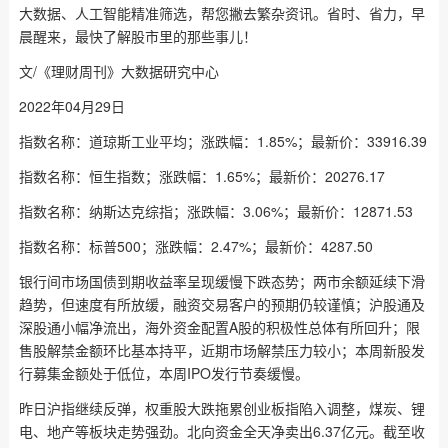
大数据、人工智能精准筛选，帮您撇去繁杂资讯。省时、省力，早
晨醒来，最快了解股市里的那些事儿！
文/《理财周刊》大数据研究中心
2022年04月29日
指数名称：道琼斯工业平均；涨跌幅：1.85%；最新价：33916.39
指数名称：恒生指数；涨跌幅：1.65%；最新价：20276.17
指数名称：纳斯达克综指；涨跌幅：3.06%；最新价：12871.53
指数名称：标普500；涨跌幅：2.47%；最新价：4287.50
银行间市场国债到期收益率呈现缓慢下跌态势；两市余额延续下滑
趋势，但速度有所放缓，融资交易客户的预期仍较谨慎；沪股通及
深股通小幅净流出，海外资金配置A股的积极性总体有所回升；限
售股解禁金额环比基本持平，近期市场解禁压力较小；本周新股发
行募集金额处于低位，本周IPO发行节奏缓慢。
昨日沪指继续反弹，权重股大跌拖累创业板指陷入调整，煤炭、锂
电、地产等板块走势强劲。北向资金全天净卖出6.37亿元。截至收