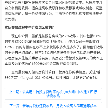
些通常会在明确写在房屋买卖合同或居间服务协议中。凡房屋中介
自立名目乱收费、擅自提高收费原则和收费标准或越权制定、调整
收费标准的，属于价格违法行为，可由物价检查机构按有关法规予
以处罚。
实际交易过程中中介费怎么收的？
现在中介费一般都是按照总房款的2.7%收取，其中包括2.2%
的中介费和0.5%的保障服务费(担保费)。小中介公司一般都收取1-
1.5%，有的时候实在收不上来就能收多少是多少了，因为他们收取
的全是自己纯赚的。通常2.7%的经济服务费中已包括房地产登记、
办理房屋入住相关手续等费用，购房者只需额外交纳80元的房本工
本费及公司代收的1500元公积金贷款担保金即可。
全网最实用方便的房贷计算器，就藏在你的手机里。关注“融
360房贷”（fangdai123）公众号。精打细算，才能更好的省钱。
上一篇
: 最实用！转换房贷利率的核心8大问+中农建工四行
转换攻略
下一篇
: 新年房贷族还贷攻略：月收入较高人群可选等额本