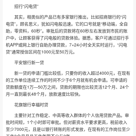
招行“闪电贷”
其实，相类似的产品已有多家银行推出，比如招商银行的“闪
电贷”，顾名思义，犹如闪电般迅速。它的口号就是“移动端，全自
助，零资料，60秒”。审批后的贷款将在60秒左右发放到市民的账
户中，让顾客获得了闪电般的贷款体验。据悉，客户可通过招行手
机APP或网上银行自助办理贷款，7×24小时全天实时运行，“闪电
贷”通常授信区间在1000元至50万元。
平安银行新一贷
新一贷的申请门槛比较低，只要你的收入超过4000元，在现有
的工作单位连续工作的时间不少于6个月就有机会申请。可申请的
贷款额度在1万—50万之间，贷款的期限也比较灵活12个月、24个
月一直到最长48个月，放款速度比较快。
花旗银行幸福时贷
主要针对工作稳定、中高等收入群体的个人信用贷款产品。审
批时间短，1个小时即可审批。但对薪资水平要求更高，税前收入
至少7000元，且是以银行转账的形式发放，在现有的工作岗位至少
工作3个月且总工作年限不少与2年。